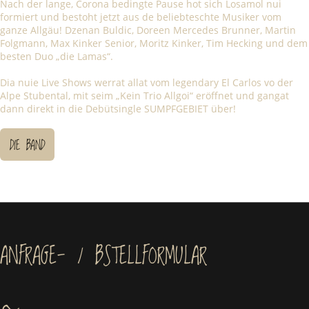
Nach der lange, Corona bedingte Pause hot sich Losamol nui
formiert und bestoht jetzt aus de beliebteschte Musiker vom
ganze Allgäu! Dzenan Buldic, Doreen Mercedes Brunner, Martin
Folgmann, Max Kinker Senior, Moritz Kinker, Tim Hecking und dem
besten Duo „die Lamas“.
Dia nuie Live Shows werrat allat vom legendary El Carlos vo der
Alpe Stubental, mit seim „Kein Trio Allgoi“ eröffnet und gangat
dann direkt in die Debütsingle SUMPFGEBIET über!
DIE BAND
ANFRAGE- / BSTELLFORMULAR