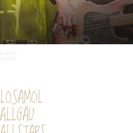
ZURÜCK
WEITER
LOSAMOL
ALLGÄU
ALLSTARS