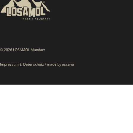
© 2026 LOSAMOL Mundart
Impressum
&
Datenschutz
/
made by ascana