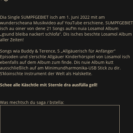
~
Dia Single SUMPFGEBIET isch am 1. Juni 2022 mit am
wunderscheana Musikvideo auf YouTube erschiene. SUMPFGEBIET
isch au oiner von dene 21 Songs auf’m nuia Losamol Album
„gsund bleiba nackert schlofa“. Dis isches beschte Losamol Album
aller Zeiten!
Songs wia Buddy & Terence, 5 „Allgäuerisch für Anfänger“
Episoden und s’erschte Allgäuer Kinderhörspiel von Losamol isch
ebenfalls auf dem Album zum finde. Dis nuie Album kutt
ausschließlich auf am Minimundharmonika-USB Stick zu dir.
S’kloinschte Instrument der Welt als Halskette.
Schee alle Käschtle mit Sternle dra ausfülla gell!
Was mechtsch du saga / bstella: