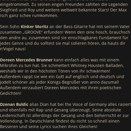
eingetrommelt. Zu seinen engen Freunden zählten die Legenden
Siegfried und Roy und weitere weltweit bekannte Stars! Der Max
isch ganz schee rumkommen.
Sein Sohn
Kinker Moritz
an der Bass-Gitarre hat mit seinem Vater
zusammen „GROOVE“ erfunden! Wenn den oine hosch, brauchsch
den andre au, zusammen sind sie einschlagbares Fundament für
jedes Genre und du solltest sie mal solieren hören, da hauts dir
n’Vogel naus!
Doreen Mercedes Brunner
kann einfach alles was mit einem
Mikrofon zu tun hat. Sie schmettert Whitney Housten Balladen,
weshalb wir in den höchsten Tönen von ihr schwärmen!
Außerdem rappt sie wie ein Gott auf englisch und deutsch und
jodelt schöner als jeder Königs-Begrüßer von anno dazumal!
Außerdem verzaubert Doreen Mercedes mit ihren poetischen
Gedichten!
Dzenan Buldic
alias Dian hat bei the Voice of Germany alles rasiert
und ebenfalls mit Rap und Gesang überzeugt. Seine absolute
Leidenschaft ist allerdings der Gesang und den beherrscht er zur
Vollendung. In Deutschland findest du nicht so schnell einen
Besseren und seine Lyrics suchen ihres Gleichen!