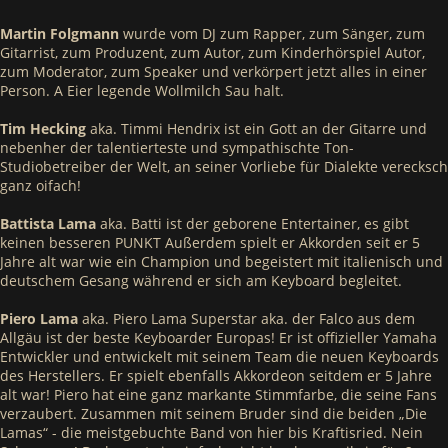
Martin Folgmann
wurde vom DJ zum Rapper, zum Sänger, zum
Gitarrist, zum Produzent, zum Autor, zum Kinderhörspiel Autor,
zum Moderator, zum Speaker und verkörpert jetzt alles in einer
Person. A Eier legende Wollmilch Sau halt.
Tim Hecking
aka. Timmi Hendrix ist ein Gott an der Gitarre und
nebenher der talentierteste und sympathischte Ton-
Studiobetreiber der Welt, an seiner Vorliebe für Dialekte verecksch
ganz oifach!
Battista Lama
aka. Batti ist der geborene Entertainer, es gibt
keinen besseren PUNKT Außerdem spielt er Akkorden seit er 5
Jahre alt war wie ein Champion und begeistert mit italienisch und
deutschem Gesang während er sich am Keyboard begleitet.
Piero Lama
aka. Piero Lama Superstar aka. der Falco aus dem
Allgäu ist der beste Keyboarder Europas! Er ist offizieller Yamaha
Entwickler und entwickelt mit seinem Team die neuen Keyboards
des Herstellers. Er spielt ebenfalls Akkordeon seitdem er 5 Jahre
alt war! Piero hat eine ganz markante Stimmfarbe, die seine Fans
verzaubert. Zusammen mit seinem Bruder sind die beiden „Die
Lamas“ - die meistgebuchte Band von hier bis Kraftisried. Nein