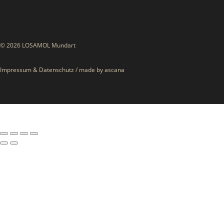
© 2026 LOSAMOL Mundart
Impressum
&
Datenschutz
/
made by ascana